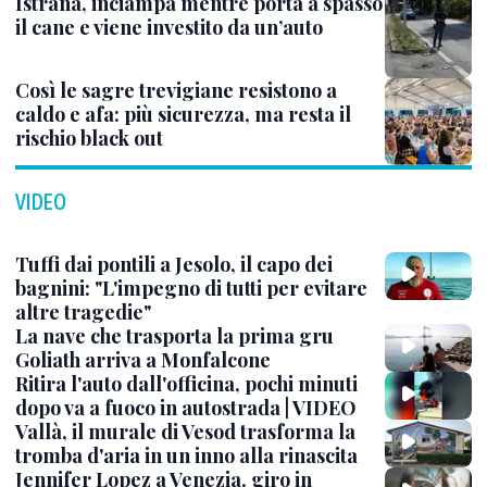
Istrana, inciampa mentre porta a spasso
il cane e viene investito da un’auto
Così le sagre trevigiane resistono a
caldo e afa: più sicurezza, ma resta il
rischio black out
VIDEO
Tuffi dai pontili a Jesolo, il capo dei
bagnini: "L'impegno di tutti per evitare
altre tragedie"
La nave che trasporta la prima gru
Goliath arriva a Monfalcone
Ritira l'auto dall'officina, pochi minuti
dopo va a fuoco in autostrada | VIDEO
Vallà, il murale di Vesod trasforma la
tromba d'aria in un inno alla rinascita
Jennifer Lopez a Venezia, giro in