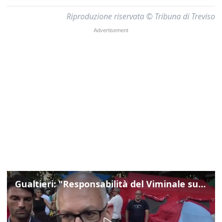
Riproduzione riservata © Tribuna di Treviso
Gualtieri: "Responsabilità del Viminale su Spin Time? La posizione dei partiti è nota"