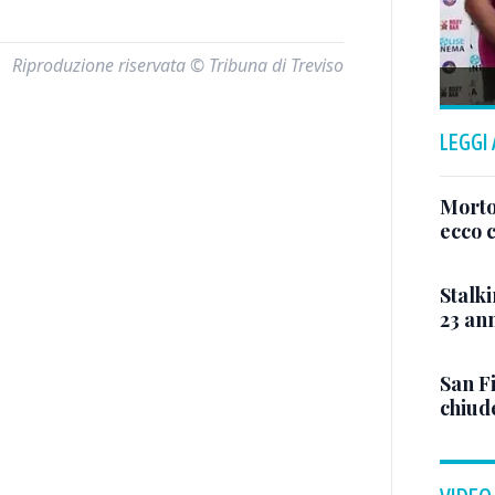
Riproduzione riservata © Tribuna di Treviso
LEGGI
Morto
ecco c
Stalki
23 ann
San Fi
chiud