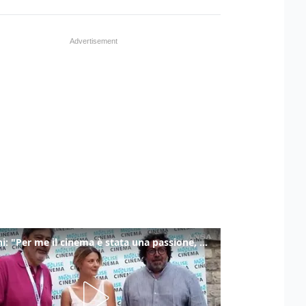
Ronchi: "Per me il cinema è stata una passione, monografia dedicata è un bel regalo"