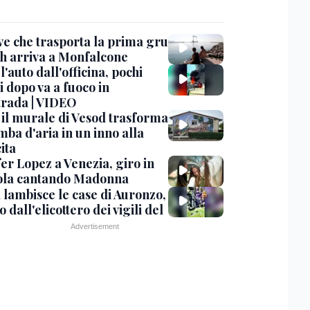
ve che trasporta la prima gru
th arriva a Monfalcone
 l'auto dall'officina, pochi
 dopo va a fuoco in
trada | VIDEO
, il murale di Vesod trasforma
mba d'aria in un inno alla
ita
er Lopez a Venezia, giro in
la cantando Madonna
 lambisce le case di Auronzo,
eo dall'elicottero dei vigili del