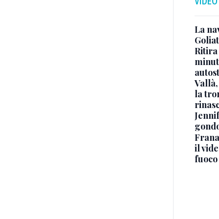
VIDEO
La na
Golia
Ritira
minuti
autos
Vallà
la tro
rinasc
Jennif
gondo
Frana
il vid
fuoco