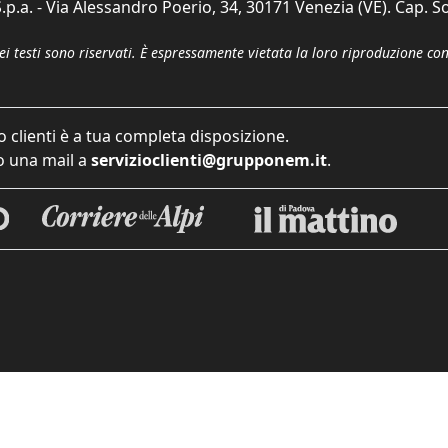
p.a. - Via Alessandro Poerio, 34, 30171 Venezia (VE). Cap. So
dei testi sono riservati. È espressamente vietata la loro riproduzione co
o clienti è a tua completa disposizione.
 una mail a
servizioclienti@grupponem.it
.
iva sulla raccolta
Le tue preferenze relative alla priva