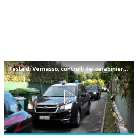
Festa di Vernasso, controlli dei carabinieri: il cane antidroga tra le tende