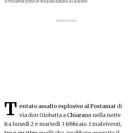
Il Postamat preso di mira dai banditi a Chiarano
T
entato assalto esplosivo al Postamat
di
via don Giobatta a
Chiarano
nella notte
fra lunedì 2 e martedì 3 febbraio. I malviventi,
tre o quattro
quelli che avrebbero eseguito il