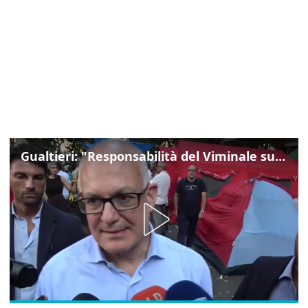
Gualtieri: "Responsabilità del Viminale su Spin Time? La posizione dei partiti è nota"