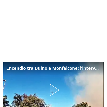
Incendio tra Duino e Monfalcone: l’intervento dei vigili del fuoco