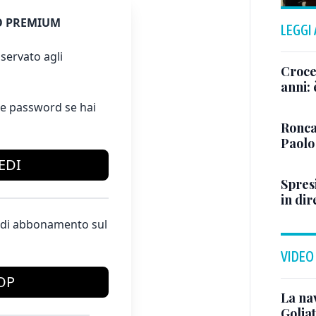
 PREMIUM
LEGGI
servato agli
Crocet
anni:
e password se hai
Ronca
Paolo
EDI
Spresi
in dir
te di abbonamento sul
VIDEO
OP
La na
Golia