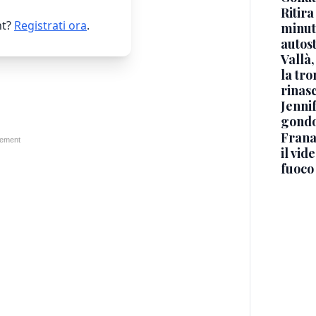
Ritira
t?
Registrati ora
.
minuti
autos
Vallà
la tro
rinasc
Jennif
gondo
Frana
il vid
fuoco