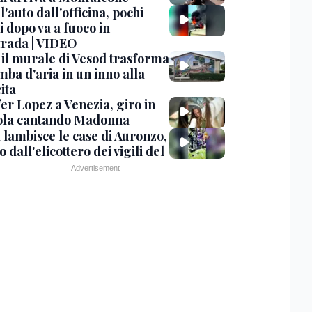
 l'auto dall'officina, pochi
 dopo va a fuoco in
trada | VIDEO
, il murale di Vesod trasforma
mba d'aria in un inno alla
ita
er Lopez a Venezia, giro in
la cantando Madonna
 lambisce le case di Auronzo,
eo dall'elicottero dei vigili del