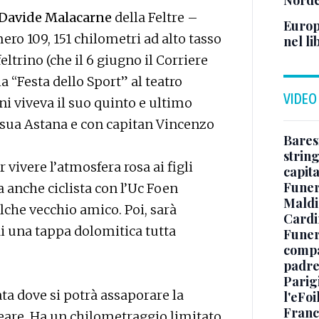
Norde
Davide Malacarne
della Feltre –
Europ
ero 109, 151 chilometri ad alto tasso
nel li
feltrino (che il 6 giugno il Corriere
a “Festa dello Sport” al teatro
VIDEO
i viveva il suo quinto e ultimo
la sua Astana e con capitan Vincenzo
Baresi
string
 vivere l’atmosfera rosa ai figli
capit
Funer
a anche ciclista con l’Uc Foen
Maldin
lche vecchio amico. Poi, sarà
Cardi
 di una tappa dolomitica tutta
Funera
compag
padre,
Parigi
ta dove si potrà assaporare la
l'eFoi
Franco
reare. Ha un chilometraggio limitato