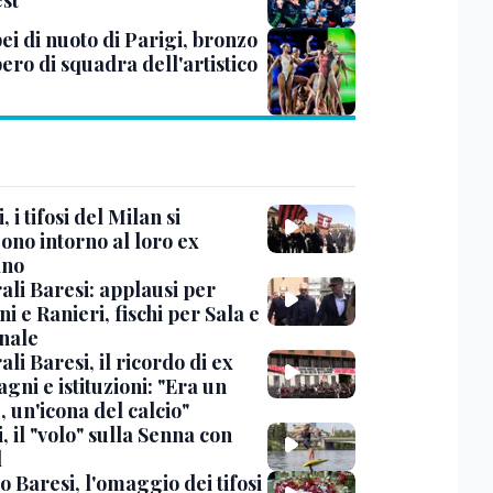
st
ei di nuoto di Parigi, bronzo
bero di squadra dell'artistico
, i tifosi del Milan si
ono intorno al loro ex
ano
ali Baresi: applausi per
i e Ranieri, fischi per Sala e
nale
li Baresi, il ricordo di ex
ni e istituzioni: "Era un
 un'icona del calcio"
, il "volo" sulla Senna con
l
 Baresi, l'omaggio dei tifosi