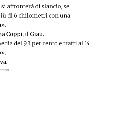
si affronterà di slancio, se
più di 6 chilometri con una
a».
a Coppi, il Giau.
a del 9,3 per cento e tratti al 14.
o».
va.