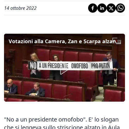
14 ottobre 2022
Votazioni alla Camera, Zan e Scarpa alzano striscione contro Fontana: "No a un presidente omofobo pro Putin"
"No a un presidente omofobo". E' lo slogan
che si leggeva sullo striscione alzato in Aula