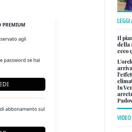
LEGGI
 PREMIUM
Il pia
servato agli
della
ecco 
e password se hai
L’orc
arriva
l’eff
clima
EDI
In Ven
arretr
Padov
te di abbonamento sul
VIDEO