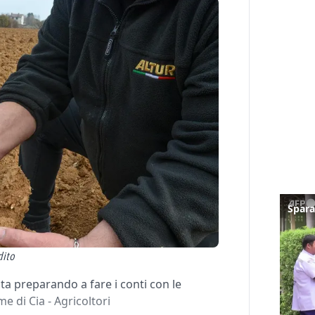
dito
sta preparando a fare i conti con le
me di Cia - Agricoltori