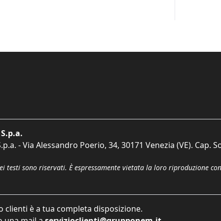
S.p.a.
p.a. - Via Alessandro Poerio, 34, 30171 Venezia (VE). Cap. So
dei testi sono riservati. È espressamente vietata la loro riproduzione co
o clienti è a tua completa disposizione.
 una mail a
servizioclienti@grupponem.it
.