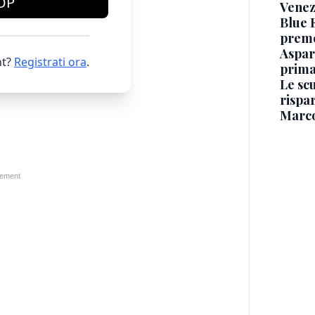
OP
Venezi
Blue 
preme
Aspar
t?
Registrati ora
.
prim
Le scu
rispa
Marc