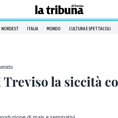
NORDEST
ITALIA
MONDO
CULTURA E SPETTACOLI
veneto
 Treviso la siccità c
a produzione di mais e seminativi.