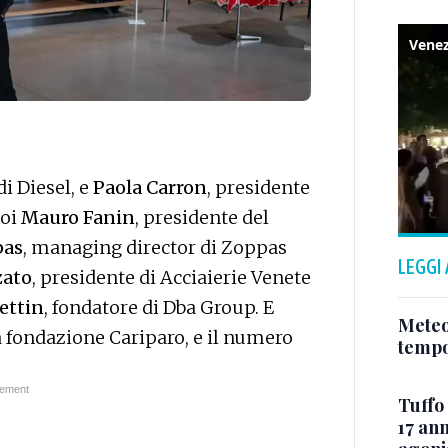
di Diesel, e
Paola Carron
, presidente
poi
Mauro Fanin
, presidente del
pas
, managing director di Zoppas
LEGGI
zato
, presidente di Acciaierie Venete
ettin
, fondatore di Dba Group. E
Meteo
a fondazione Cariparo, e il numero
tempo
Tuffo 
17 ann