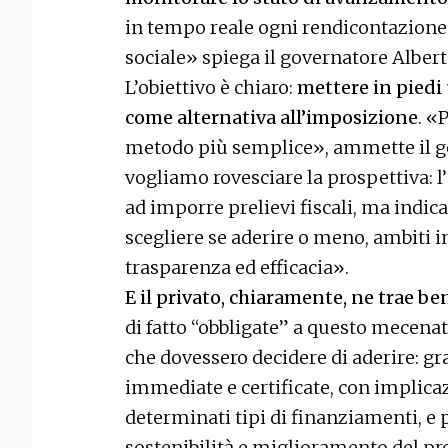
in tempo reale ogni rendicontazione 
sociale» spiega il governatore Albert
L’obiettivo è chiaro:
mettere in piedi 
come alternativa all’imposizione
. «
metodo più semplice», ammette il g
vogliamo rovesciare la prospettiva: 
ad imporre prelievi fiscali, ma indic
scegliere se aderire o meno, ambiti i
trasparenza ed efficacia».
E il privato, chiaramente, ne trae be
di fatto “obbligate” a questo mecena
che dovessero decidere di aderire: gr
immediate e certificate, con implicaz
determinati tipi di finanziamenti, e p
sostenibilità e miglioramento del pro