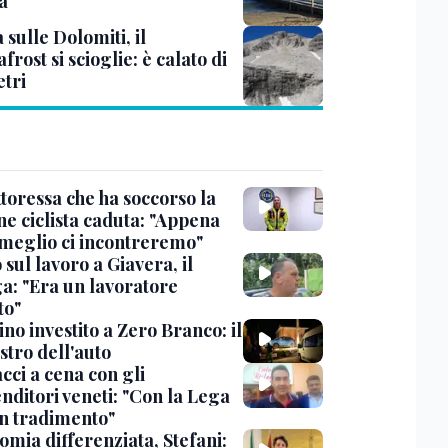
a
à sulle Dolomiti, il
rost si scioglie: è calato di
etri
toressa che ha soccorso la
ne ciclista caduta: "Appena
 meglio ci incontreremo"
sul lavoro a Giavera, il
ga: "Era un lavoratore
to"
no investito a Zero Branco: il
stro dell'auto
cci a cena con gli
nditori veneti: "Con la Lega
n tradimento"
omia differenziata, Stefani: