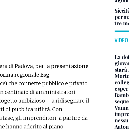
agoni
Siccit
permaf
tre m
VIDEO
La dot
giova
iera di Padova, per la
presentazione
starà
aforma regionale Esg
Morto 
colle
e) che connette pubblico e privato.
esper
 un centinaio di amministratori
Bambi
progetto ambizioso – a ridisegnare il
seque
Vanna
i di pubblica utilità. Con
impre
fase, gli imprenditori; a partire da
nessu
che hanno aderito al piano
Auton