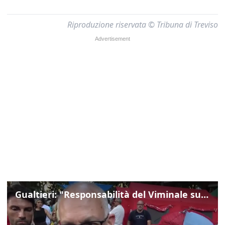
Riproduzione riservata © Tribuna di Treviso
Gualtieri: "Responsabilità del Viminale su Spin Time? La posizione dei partiti è nota"