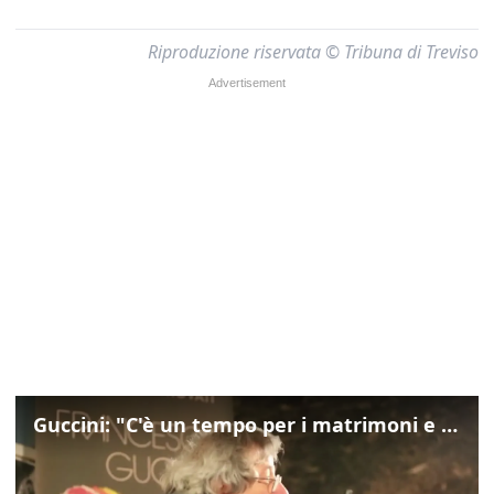
Riproduzione riservata © Tribuna di Treviso
Guccini: "C'è un tempo per i matrimoni e un tempo per i funerali"