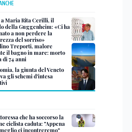
 ANCHE
a Maria Rita Cerilli, il
do della Guggenheim: «Ci ha
nato a non perdere la
rezza del sorriso»
lino Treporti, malore
te il bagno in mare: morto
a di 74 anni
omia, la giunta del Veneto
va gli schemi d'intesa
tivi
toressa che ha soccorso la
ne ciclista caduta: "Appena
 meglio ci incontreremo"