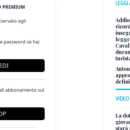
LEGGI
 PREMIUM
Addio 
servato agli
ricor
inseg
legge
e password se hai
Caval
duran
turist
EDI
Auton
appro
defini
te di abbonamento sul
VIDEO
OP
La dot
giova
starà