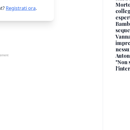
Morto 
t?
Registrati ora
.
colle
esper
Bambi
seque
Vanna
impre
nessu
Auton
"Non 
l’inte