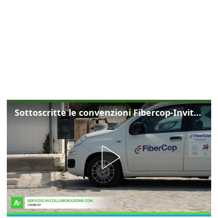
Sottoscritte le convenzioni Fibercop-Invitalia, fibra ottica per 477 mila civici