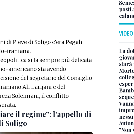
Semes
posti 
calano
VIDEO
i di Pieve di Soligo c'er
a Pegah
La dot
alo-iraniana
.
giova
eopolitica si fa sempre più delicata
starà
liano-americano sta avendo
Morto 
colle
ccisione del segretario del Consiglio
esper
aniano Ali Larijani e del
Bambi
za Soleimani, il conflitto
seque
Vanna
serata.
impre
iare il regime”: l’appello di
nessu
i Soligo
Auton
"Non 