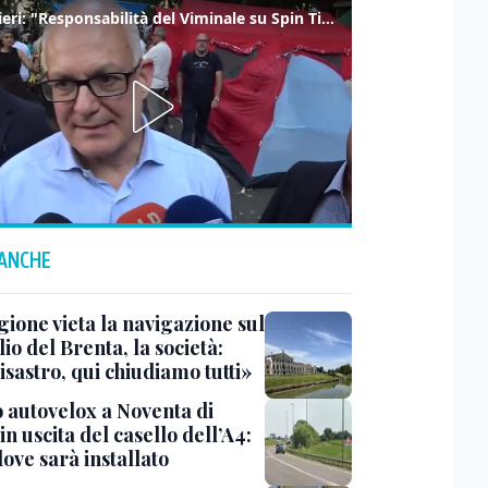
Gualtieri: "Responsabilità del Viminale su Spin Time? La posizione dei partiti è nota"
 ANCHE
gione vieta la navigazione sul
io del Brenta, la società:
sastro, qui chiudiamo tutti»
 autovelox a Noventa di
in uscita del casello dell’A4:
ove sarà installato