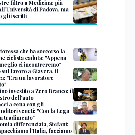
tre filtro a Medicina: più
all’Università di Padova, ma
 gli iscritti
toressa che ha soccorso la
ne ciclista caduta: "Appena
 meglio ci incontreremo"
sul lavoro a Giavera, il
ga: "Era un lavoratore
to"
no investito a Zero Branco: il
stro dell'auto
cci a cena con gli
nditori veneti: "Con la Lega
n tradimento"
omia differenziata, Stefani:
spacchiamo l’Italia, facciamo