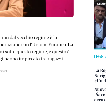
'Iran dal vecchio regime è la
laborazione con l'Unione Europea.
La
ni
sotto questo regime, e questo è
LEGGI
gi hanno impiccato tre ragazzi
La Re
Navigl
«Un di
Nuovo
Piave 
ecco d