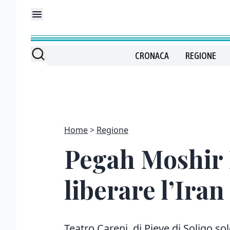
CRONACA
REGIONE
Home
Regione
Pegah Moshir 
liberare l’Ira
Teatro Careni di Pieve di Soligo sold 