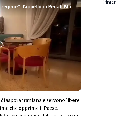
l’inte
“Iran, la diaspora per rovesciare il regime”: l’appello di Pegah Moshir Pour a Pieve di Soligo
 diaspora iraniana e servono libere
egime che opprime il Paese
.
delle conseguenze della guerra con