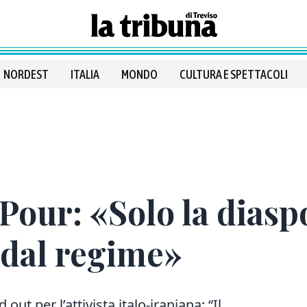
NORDEST
ITALIA
MONDO
CULTURA E SPETTACOLI
Pour: «Solo la diasp
n dal regime»
out per l’attivista italo-iraniana: “Il