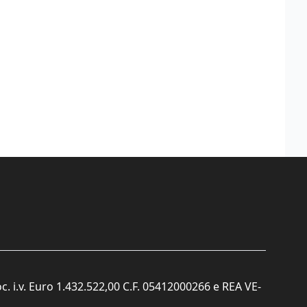
c. i.v. Euro 1.432.522,00 C.F. 05412000266 e REA VE-