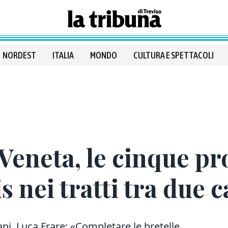
NORDEST
ITALIA
MONDO
CULTURA E SPETTACOLI
eneta, le cinque pro
 nei tratti tra due c
iani, Luca Frare: «Completare le bretelle,