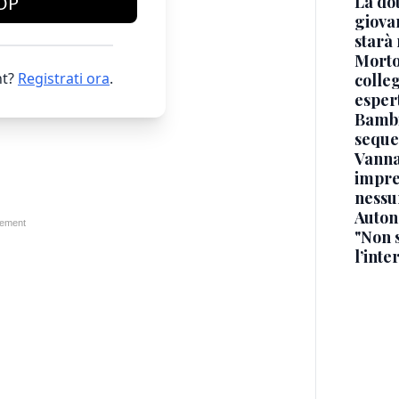
La dot
OP
giova
starà
Morto 
t?
Registrati ora
.
colle
esper
Bambi
seque
Vanna
impre
nessu
Auton
"Non 
l’inte