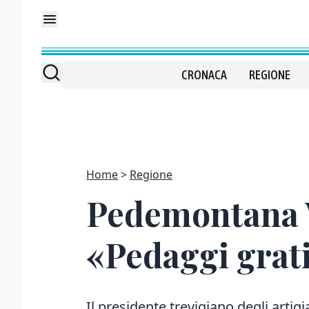
CRONACA
REGIONE
Home
Regione
Pedemontana V
«Pedaggi gratis
Il presidente trevigiano degli artig