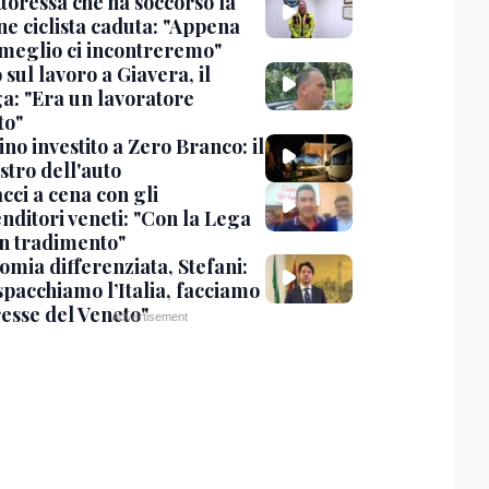
toressa che ha soccorso la
ne ciclista caduta: "Appena
 meglio ci incontreremo"
sul lavoro a Giavera, il
ga: "Era un lavoratore
to"
no investito a Zero Branco: il
stro dell'auto
cci a cena con gli
nditori veneti: "Con la Lega
n tradimento"
omia differenziata, Stefani:
spacchiamo l’Italia, facciamo
resse del Veneto"