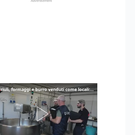
Alto Friuli, formaggi e burro venduti come locali: nei prodotti latte da fuori regione e dall’estero