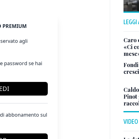
LEGGI
 PREMIUM
Caro 
servato agli
«Ci co
mese
e password se hai
Fondi 
cresci
EDI
Caldo
Pinot 
racco
te di abbonamento sul
VIDEO