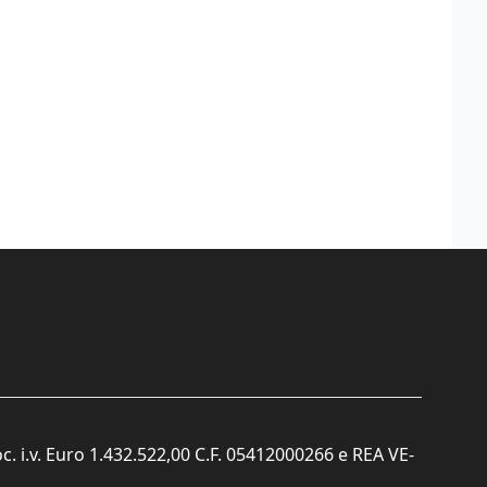
c. i.v. Euro 1.432.522,00 C.F. 05412000266 e REA VE-