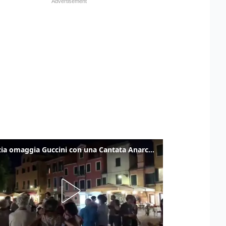
Venezia omaggia Guccini con una Cantata Anarchica in campo Santa Margherita