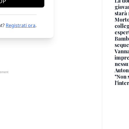
La dot
OP
giova
starà
Morto 
t?
Registrati ora
.
colle
esper
Bambi
seque
Vanna
impre
nessu
Auton
"Non 
l’inte