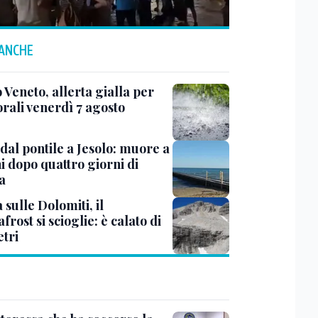
 ANCHE
 Veneto, allerta gialla per
rali venerdì 7 agosto
dal pontile a Jesolo: muore a
i dopo quattro giorni di
a
à sulle Dolomiti, il
rost si scioglie: è calato di
etri