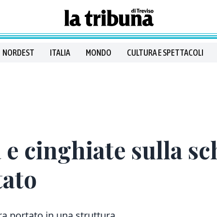
NORDEST
ITALIA
MONDO
CULTURA E SPETTACOLI
a e cinghiate sulla s
tato
 ora portato in una struttura