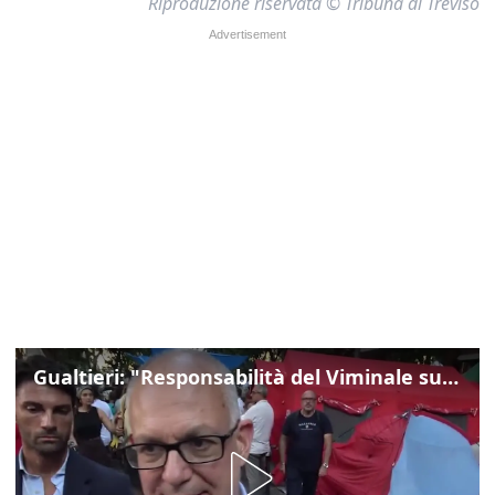
Riproduzione riservata © Tribuna di Treviso
Gualtieri: "Responsabilità del Viminale su Spin Time? La posizione dei partiti è nota"