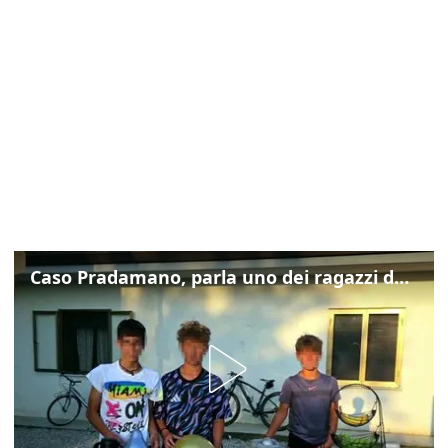
Caso Pradamano, parla uno dei ragazzi denunciati per la limonata: "Volevo anche aiutare i miei"