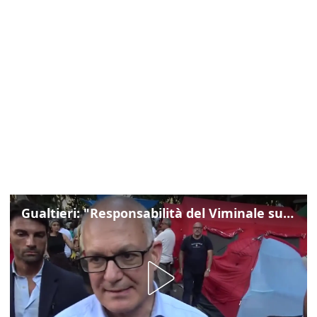
Gualtieri: "Responsabilità del Viminale su Spin Time? La posizione dei partiti è nota"