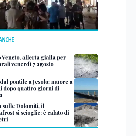
 ANCHE
 Veneto, allerta gialla per
rali venerdì 7 agosto
dal pontile a Jesolo: muore a
i dopo quattro giorni di
a
à sulle Dolomiti, il
rost si scioglie: è calato di
etri