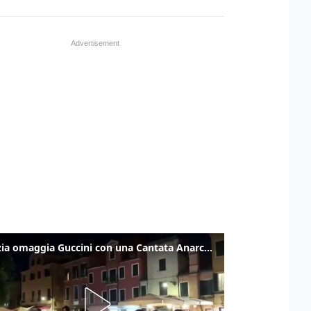
Venezia omaggia Guccini con una Cantata Anarchica in campo Santa Margherita