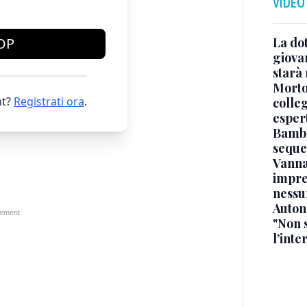
VIDEO
La dot
OP
giova
starà
Morto 
t?
Registrati ora
.
colle
esper
Bambi
seque
Vanna
impre
nessu
Auton
"Non 
l’inte