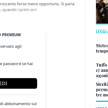
proscenio forse meno opportuno. Si parla
a, quando i primi scri
LEGGI
 PREMIUM
Meteo
servato agli
tempo
e password se hai
Tuffo 
17 ann
agoni
EDI
Siccit
permaf
tre m
te di abbonamento sul