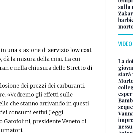
tempi:
sulla
Zakari
barbie
morto
VIDEO
a in una stazione di
servizio low cost
dà la misura della crisi. La cui
La dot
giova
ran e nella chiusura dello
Stretto di
starà
Morto 
plosione dei prezzi dei carburanti.
colle
esper
e. «Vedremo gli effetti sulle
Bambi
uelle che stanno arrivando in questi
seque
dei consumi estivi (leggi
Vanna
impre
lo Garofolini, presidente Veneto di
nessu
nsumatori.