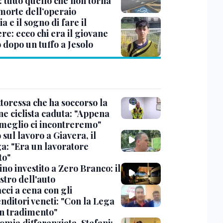
 tutto quello che non torna
 morte dell’operaio
a e il sogno di fare il
re: ecco chi era il giovane
 dopo un tuffo a Jesolo
toressa che ha soccorso la
ne ciclista caduta: "Appena
 meglio ci incontreremo"
sul lavoro a Giavera, il
ga: "Era un lavoratore
to"
no investito a Zero Branco: il
stro dell'auto
cci a cena con gli
nditori veneti: "Con la Lega
n tradimento"