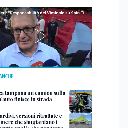
Gualtieri: "Responsabilità del Viminale su Spin Time? La posizione dei partiti è nota"
 ANCHE
ca tampona un camion sulla
’auto finisce in strada
tardivi, versioni ritrattate e
amere che sbugiardano i