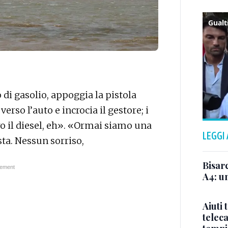
di gasolio, appoggia la pistola
erso l’auto e incrocia il gestore; i
aro il diesel, eh». «Ormai siamo una
LEGGI
sta. Nessun sorriso,
Bisar
A4: un
Aiuti 
telec