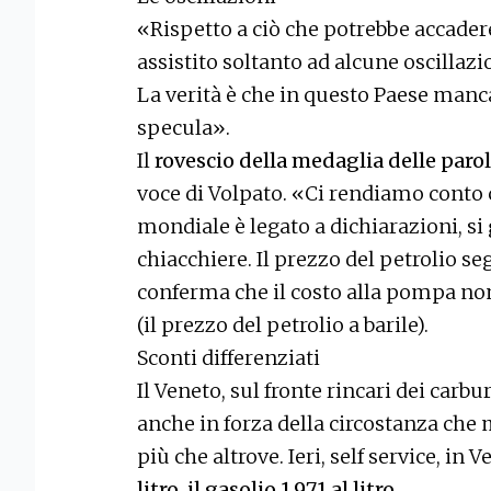
«Rispetto a ciò che potrebbe accade
assistito soltanto ad alcune oscillazi
La verità è che in questo Paese manc
specula».
Il
rovescio della medaglia delle paro
voce di Volpato. «Ci rendiamo conto 
mondiale è legato a dichiarazioni, si
chiacchiere. Il prezzo del petrolio s
conferma che il costo alla pompa non
(il prezzo del petrolio a barile).
Sconti differenziati
Il Veneto, sul fronte rincari dei carbur
anche in forza della circostanza ch
più che altrove. Ieri, self service, in
litro, il gasolio 1,971 al litro
.