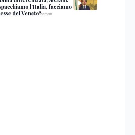
omia differenziata, Stefani:
spacchiamo l’Italia, facciamo
resse del Veneto"