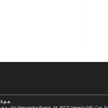
S.p.a.
p.a. - Via Alessandro Poerio, 34, 30171 Venezia (VE). Cap. So