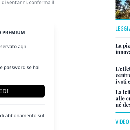
di vent’anni, conferma il
LEGGI
 PREMIUM
La piz
servato agli
innova
e password se hai
L’effe
centr
i voti
EDI
La let
alle c
né de
te di abbonamento sul
VIDEO