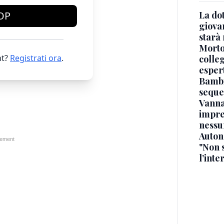
OP
La dot
giova
starà
Morto 
t?
Registrati ora
.
colle
esper
Bambi
seque
Vanna
impre
nessu
Auton
"Non 
l’inte