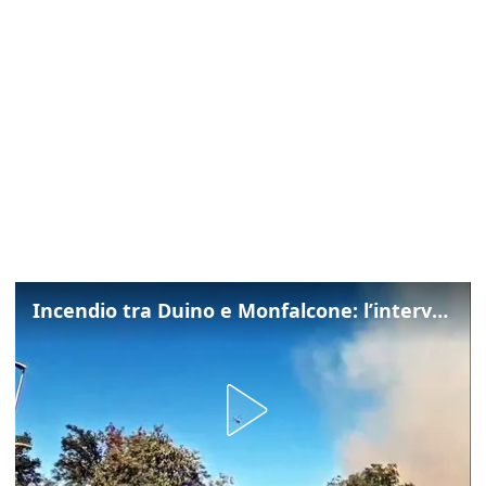
Incendio tra Duino e Monfalcone: l’intervento dei vigili del fuoco