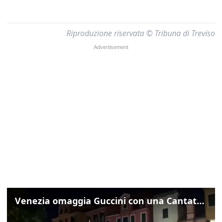
Riproduzione riservata © Tribuna di Treviso
Venezia omaggia Guccini con una Cantata Anarchica in campo Santa Margherita