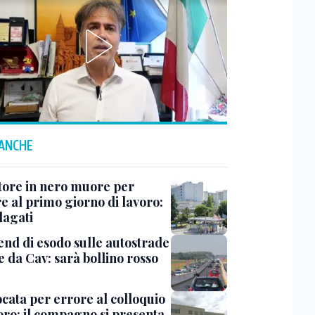
 ANCHE
ore in nero muore per
e al primo giorno di lavoro:
dagati
nd di esodo sulle autostrade
e da Cav: sarà bollino rosso
cata per errore al colloquio
voro: il compagno si presenta