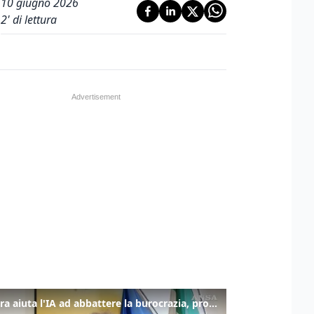
10 giugno 2026
2
' di lettura
La fibra aiuta l'IA ad abbattere la burocrazia, progetto pilota in Veneto