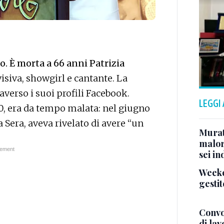
. È morta a 66 anni Patrizia
evisiva, showgirl e cantante. La
raverso i suoi profili Facebook.
LEGGI
60, era da tempo malata: nel giugno
a Sera, aveva rivelato di avere “un
Murat
malor
sei in
Weeke
gestit
Convo
di la