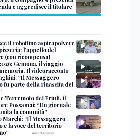
enda e aggredisce il titolare
ce il robottino aspirapolvere
pizzeria: l'appello del
are (con ricompensa)
2026: Gemona, il viaggio
 memoria. Il videoracconto
ghini: “Il Messaggero
 fu parte della rinascita del
”
e Terremoto del Friuli, il
tore Possamai: “Un giornale
unita la comunità”
o Marchi: “Il Messaggero
 è la voce del territorio
ano”