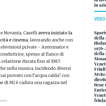
in azi
VIDEO
Sparis
 e Novanta, Caselli
aveva iniziato la
della 
icità e cinema
, lavorando anche con
titol
 televisioni private - Antennatre e
1976-
della
onduttrice, spesso al fianco di
Mosan
 relazione durata fino al 1987.
Veneto
che nella musica, incidendo diversi
Friuli
Mv80 
i mai provato con l’acqua calda? con
diret
one di Mi è caduta una ragazza nel
tiene 
Enric
Veneto
friul