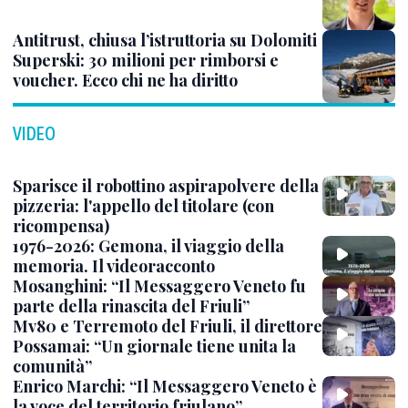
Antitrust, chiusa l’istruttoria su Dolomiti
Superski: 30 milioni per rimborsi e
voucher. Ecco chi ne ha diritto
VIDEO
Sparisce il robottino aspirapolvere della
pizzeria: l'appello del titolare (con
ricompensa)
1976-2026: Gemona, il viaggio della
memoria. Il videoracconto
Mosanghini: “Il Messaggero Veneto fu
parte della rinascita del Friuli”
Mv80 e Terremoto del Friuli, il direttore
Possamai: “Un giornale tiene unita la
comunità”
Enrico Marchi: “Il Messaggero Veneto è
la voce del territorio friulano”