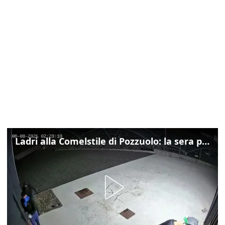
Ladri alla Comelstile di Pozzuolo: la sera prima il tentato furto a Buja, ecco le immagini