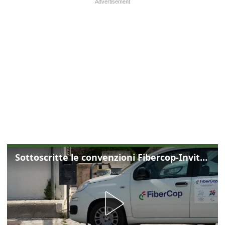
Sottoscritte le convenzioni Fibercop-Invitalia, fibra ottica per 477 mila civici