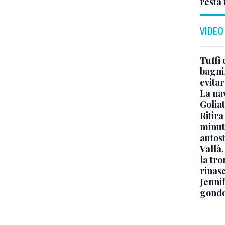
resta 
VIDEO
Tuffi 
bagnin
evitar
La na
Golia
Ritira
minuti
autos
Vallà
la tro
rinasc
Jennif
gondo