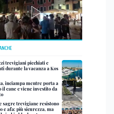
 ANCHE
i trevigiani picchiati e
ati durante la vacanza a Kos
na, inciampa mentre porta a
 il cane e viene investito da
to
e sagre trevigiane resistono
o e afa: più sicurezza, ma