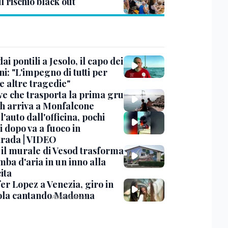
il rischio black out
dai pontili a Jesolo, il capo dei
i: "L'impegno di tutti per
e altre tragedie"
ve che trasporta la prima gru
th arriva a Monfalcone
 l'auto dall'officina, pochi
 dopo va a fuoco in
trada | VIDEO
, il murale di Vesod trasforma
mba d'aria in un inno alla
ita
er Lopez a Venezia, giro in
la cantando Madonna