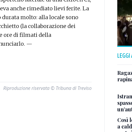
va anche rimediato lievi ferite. La
 durata molto: alla locale sono
chietto (la collaborazione dei
ore di filmati della
enunciarlo. —
LEGGI
Ragazz
rapin
Riproduzione riservata © Tribuna di Treviso
Istra
spasso
un’au
Così l
a cald