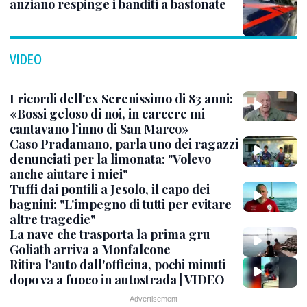
anziano respinge i banditi a bastonate
VIDEO
I ricordi dell'ex Serenissimo di 83 anni:
«Bossi geloso di noi, in carcere mi
cantavano l’inno di San Marco»
Caso Pradamano, parla uno dei ragazzi
denunciati per la limonata: "Volevo
anche aiutare i miei"
Tuffi dai pontili a Jesolo, il capo dei
bagnini: "L'impegno di tutti per evitare
altre tragedie"
La nave che trasporta la prima gru
Goliath arriva a Monfalcone
Ritira l'auto dall'officina, pochi minuti
dopo va a fuoco in autostrada | VIDEO