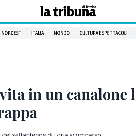
NORDEST
ITALIA
MONDO
CULTURA E SPETTACOLI
vita in un canalone l
Grappa
e del settantenne di Loria scomparso