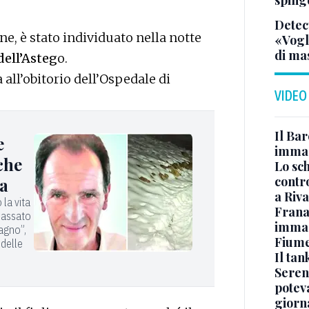
spinge
Detect
e, è stato individuato nella notte
«Vogli
di ma
dell’Asteg
o.
 all’obitorio dell’Ospedale di
VIDEO
Il Bar
e
immag
che
Lo sc
contro
pa
a Riva
 la vita
Frana
passato
immagi
agno”,
Fium
 delle
Il ta
Seren
potev
giorn