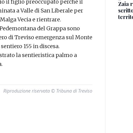
il figlio preoccupato perché il
Zaia r
scritt
nata a Valle di San Liberale per
territ
 Malga Vecia e rientrare.
la Pedemontana del Grappa sono
ttero di Treviso emergenza sul Monte
sentiero 155 in discesa.
strato la sentieristica palmo a
.
Riproduzione riservata © Tribuna di Treviso