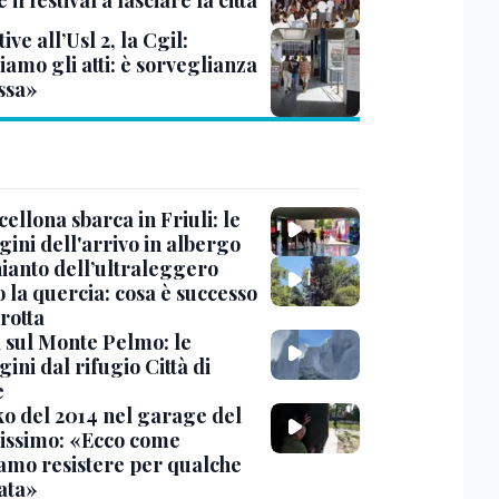
 il festival a lasciare la città
ive all’Usl 2, la Cgil:
amo gli atti: è sorveglianza
ssa»
cellona sbarca in Friuli: le
ini dell'arrivo in albergo
hianto dell’ultraleggero
 la quercia: cosa è successo
rotta
 sul Monte Pelmo: le
ni dal rifugio Città di
e
nko del 2014 nel garage del
issimo: «Ecco come
amo resistere per qualche
ata»