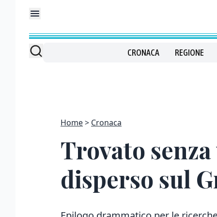
CRONACA
REGIONE
Home
Cronaca
Trovato senza 
disperso sul 
Epilogo drammatico per le ricerch