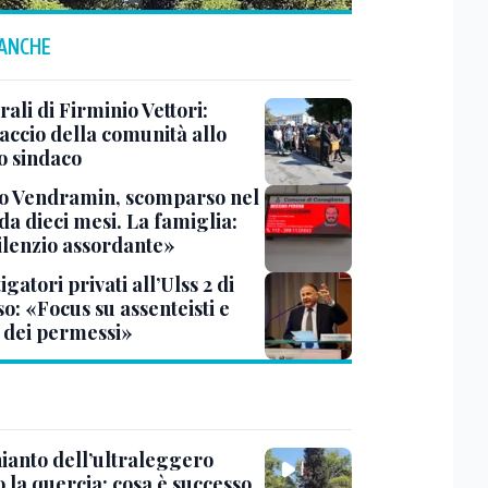
 ANCHE
rali di Firminio Vettori:
accio della comunità allo
o sindaco
o Vendramin, scomparso nel
da dieci mesi. La famiglia:
ilenzio assordante»
igatori privati all’Ulss 2 di
o: «Focus su assenteisti e
 dei permessi»
hianto dell’ultraleggero
 la quercia: cosa è successo