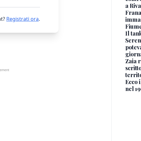
a Riva
Frana
t?
Registrati ora
.
immagi
Fium
Il ta
Seren
potev
giorn
Zaia r
scritt
territ
Ecco i
nel 19