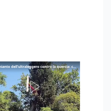
Lo schianto dell’ultraleggero contro la quercia: cosa è successo a Rivarotta