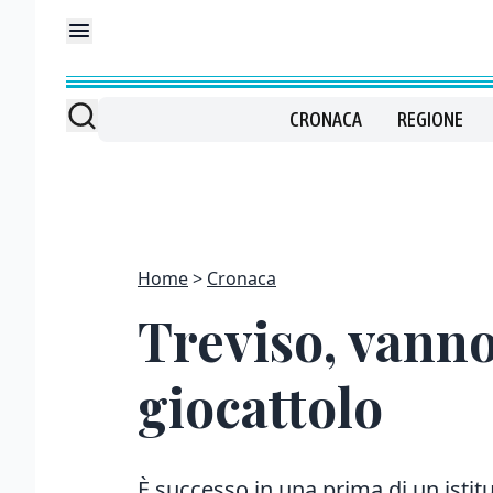
CRONACA
REGIONE
Home
Cronaca
Treviso, vanno 
giocattolo
È successo in una prima di un istitu