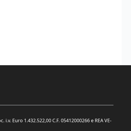
c. i.v. Euro 1.432.522,00 C.F. 05412000266 e REA VE-