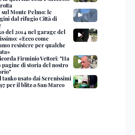
rotta
 sul Monte Pelmo: le
ni dal rifugio Città di
e
nko del 2014 nel garage del
issimo: «Ecco come
amo resistere per qualche
ata»
icorda Firminio Vettori: "Ha
o pagine di storia del nostro
orio"
l tanko usato dai Serenissimi
97 per il blitz a San Marco