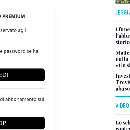
LEGGI
 PREMIUM
I fune
servato agli
l’abbr
storic
e password se hai
Matte
nulla 
«Un s
EDI
Invest
Trevis
abuso
te di abbonamento sul
VIDEO
Lo sc
OP
contro