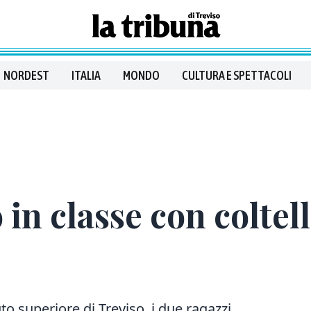
NORDEST
ITALIA
MONDO
CULTURA E SPETTACOLI
in classe con coltell
to superiore di Treviso, i due ragazzi