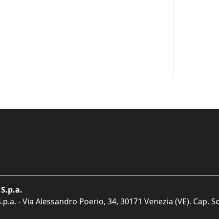
S.p.a.
p.a. - Via Alessandro Poerio, 34, 30171 Venezia (VE). Cap. So