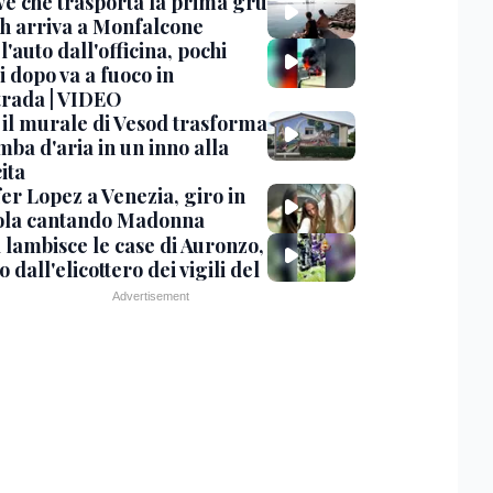
ve che trasporta la prima gru
th arriva a Monfalcone
 l'auto dall'officina, pochi
 dopo va a fuoco in
trada | VIDEO
, il murale di Vesod trasforma
mba d'aria in un inno alla
ita
er Lopez a Venezia, giro in
la cantando Madonna
 lambisce le case di Auronzo,
eo dall'elicottero dei vigili del