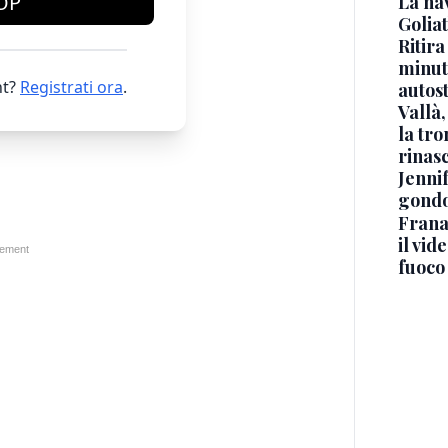
OP
La na
Golia
Ritira
minuti
t?
Registrati ora
.
autos
Vallà
la tro
rinasc
Jennif
gondo
Frana
il vid
fuoco