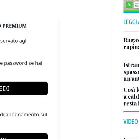
LEGGI
 PREMIUM
Ragazz
servato agli
rapin
e password se hai
Istra
spasso
un’au
EDI
Così l
a cald
resta 
te di abbonamento sul
VIDEO