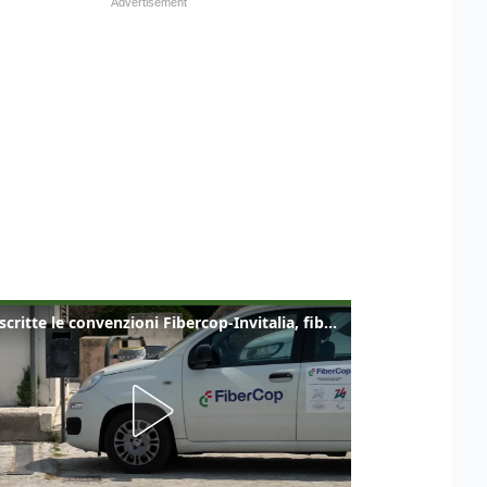
Sottoscritte le convenzioni Fibercop-Invitalia, fibra ottica per 477 mila civici