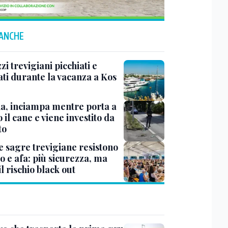
 ANCHE
i trevigiani picchiati e
ati durante la vacanza a Kos
na, inciampa mentre porta a
 il cane e viene investito da
to
e sagre trevigiane resistono
o e afa: più sicurezza, ma
il rischio black out