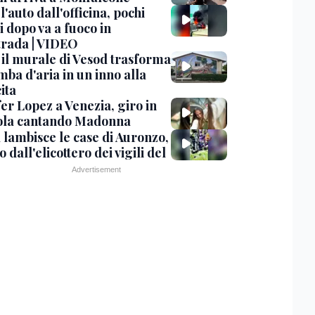
 l'auto dall'officina, pochi
 dopo va a fuoco in
trada | VIDEO
, il murale di Vesod trasforma
mba d'aria in un inno alla
ita
er Lopez a Venezia, giro in
la cantando Madonna
 lambisce le case di Auronzo,
eo dall'elicottero dei vigili del