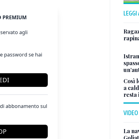
LEGGI
 PREMIUM
Ragazz
servato agli
rapin
e password se hai
Istra
spasso
un’au
EDI
Così l
a cald
resta 
te di abbonamento sul
VIDEO
La na
OP
Golia