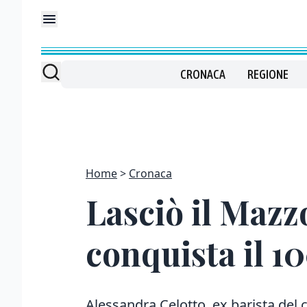
CRONACA
REGIONE
Home
Cronaca
Lasciò il Mazzo
conquista il 10
Alessandra Celotto, ex barista del c