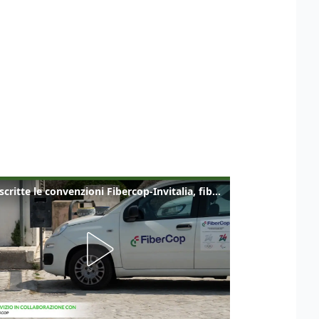
Sottoscritte le convenzioni Fibercop-Invitalia, fibra ottica per 477 mila civici