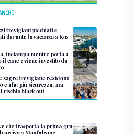
 ANCHE
i trevigiani picchiati e
ati durante la vacanza a Kos
na, inciampa mentre porta a
 il cane e viene investito da
to
e sagre trevigiane resistono
o e afa: più sicurezza, ma
il rischio black out
ve che trasporta la prima gru
th arriva a Monfalcone