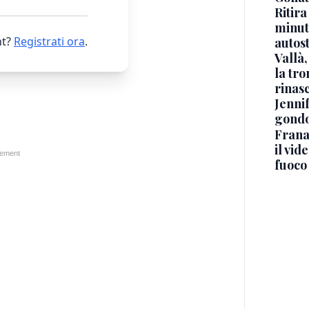
Ritira
minuti
t?
Registrati ora
.
autos
Vallà
la tro
rinasc
Jennif
gondo
Frana
il vid
fuoco