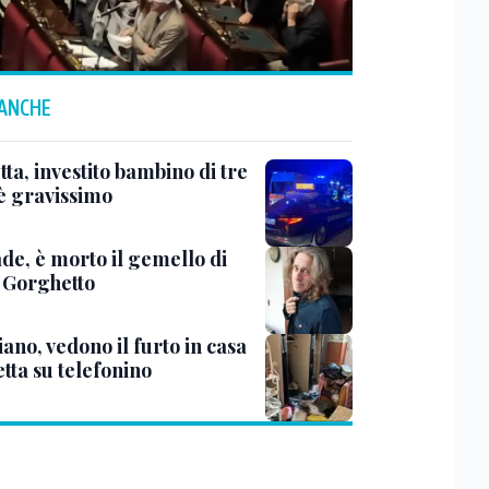
 ANCHE
ta, investito bambino di tre
 è gravissimo
de, è morto il gemello di
 Gorghetto
ano, vedono il furto in casa
etta su telefonino