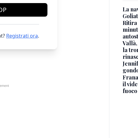
OP
La na
Golia
Ritira
minuti
t?
Registrati ora
.
autos
Vallà
la tro
rinasc
Jennif
gondo
Frana
il vid
fuoco