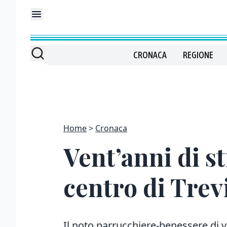
CRONACA
REGIONE
Home
Cronaca
Vent’anni di st
centro di Trev
Il noto parrucchiere-benessere di v