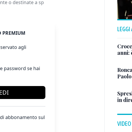
ente o destinate a sp
LEGGI
 PREMIUM
Crocet
servato agli
anni:
e password se hai
Ronca
Paolo
EDI
Spresi
in dir
te di abbonamento sul
VIDEO