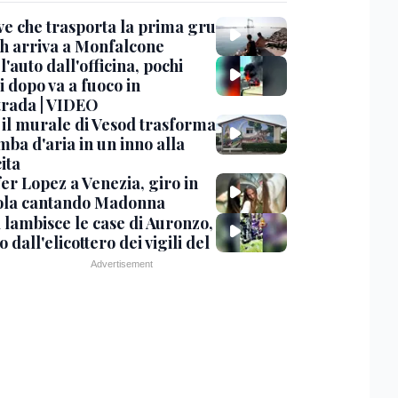
ve che trasporta la prima gru
th arriva a Monfalcone
 l'auto dall'officina, pochi
 dopo va a fuoco in
trada | VIDEO
, il murale di Vesod trasforma
mba d'aria in un inno alla
ita
er Lopez a Venezia, giro in
la cantando Madonna
 lambisce le case di Auronzo,
eo dall'elicottero dei vigili del