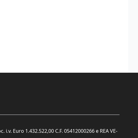
c. i.v. Euro 1.432.522,00 C.F. 05412000266 e REA VE-