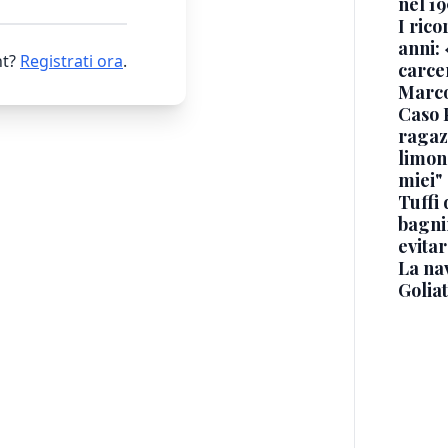
nel 19
I rico
anni: 
t?
Registrati ora
.
carce
Marc
Caso 
ragaz
limona
miei"
Tuffi 
bagnin
evitar
La na
Golia