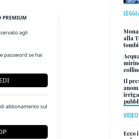
LEGGI
 PREMIUM
Monast
servato agli
alla T
tombi
e password se hai
Acqua 
mirino
colli
EDI
Il pre
anoma
irriga
pubbl
te di abbonamento sul
VIDEO
OP
Ecco i