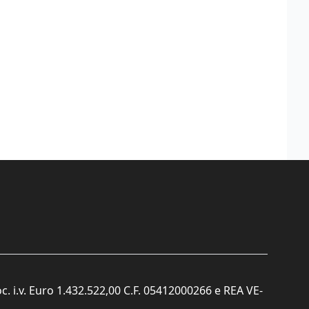
c. i.v. Euro 1.432.522,00 C.F. 05412000266 e REA VE-