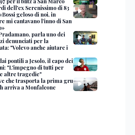
97 per il blitz a San Marco
rdi dell'ex Serenissimo di 83
«Bossi geloso di noi, in
re mi cantavano l’inno di San
o»
Pradamano, parla uno dei
zi denunciati per la
ta: "Volevo anche aiutare i
dai pontili a Jesolo, il capo dei
i: "L'impegno di tutti per
e altre tragedie"
ve che trasporta la prima gru
th arriva a Monfalcone