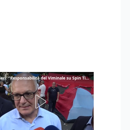
Gualtieri: "Responsabilità del Viminale su Spin Time? La posizione dei partiti è nota"