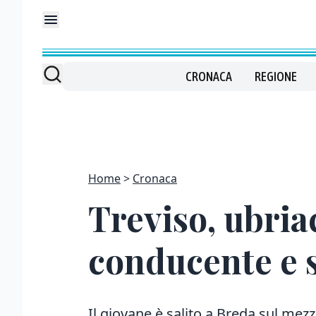
CRONACA
REGIONE
Home
Cronaca
Treviso, ubriac
conducente e s
Il giovane è salito a Breda sul mezzo