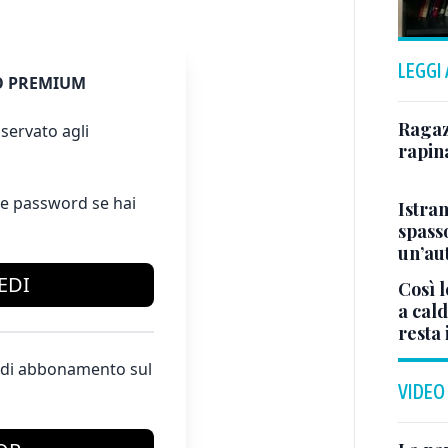
LEGGI
 PREMIUM
Ragazz
servato agli
rapin
e password se hai
Istra
spasso
un’au
EDI
Così l
a cald
resta 
te di abbonamento sul
VIDEO