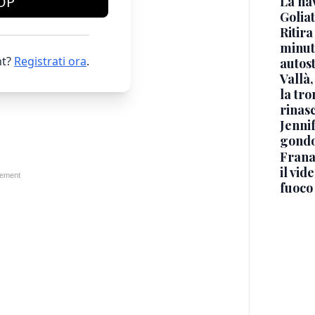
OP
La na
Golia
Ritira
minuti
t?
Registrati ora
.
autos
Vallà
la tro
rinasc
Jennif
gondo
Frana
il vid
fuoco