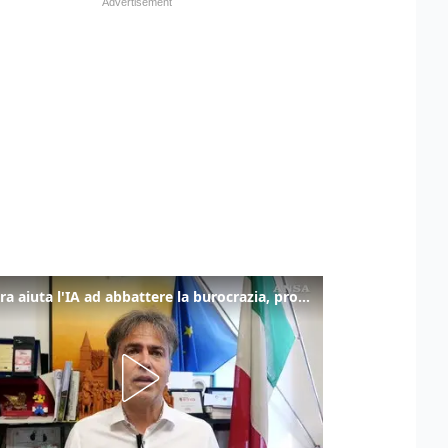
La fibra aiuta l'IA ad abbattere la burocrazia, progetto pilota in Veneto