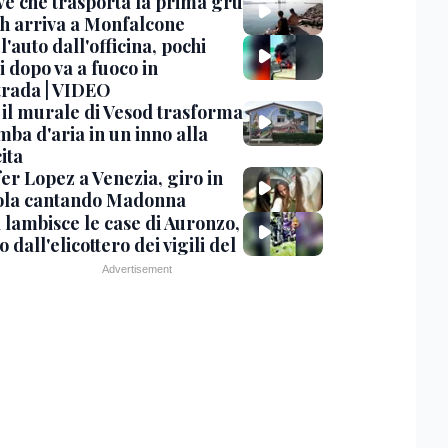
ve che trasporta la prima gru
th arriva a Monfalcone
 l'auto dall'officina, pochi
 dopo va a fuoco in
trada | VIDEO
, il murale di Vesod trasforma
mba d'aria in un inno alla
ita
er Lopez a Venezia, giro in
la cantando Madonna
 lambisce le case di Auronzo,
eo dall'elicottero dei vigili del