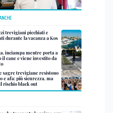
 ANCHE
i trevigiani picchiati e
ati durante la vacanza a Kos
na, inciampa mentre porta a
 il cane e viene investito da
to
e sagre trevigiane resistono
o e afa: più sicurezza, ma
il rischio black out