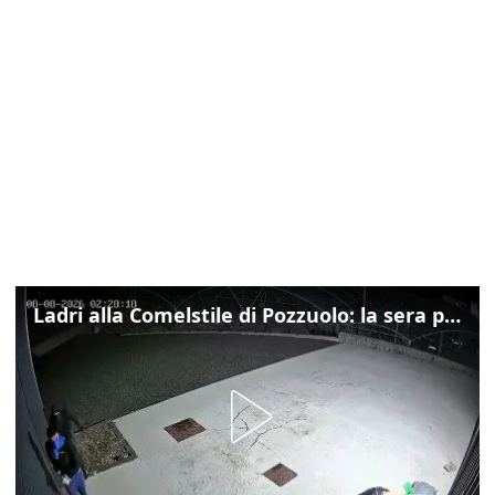
Ladri alla Comelstile di Pozzuolo: la sera prima il tentato furto a Buja, ecco le immagini