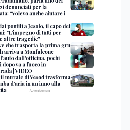
Pradamano, parla uno dei
zi denunciati per la
ta: "Volevo anche aiutare i
dai pontili a Jesolo, il capo dei
i: "L'impegno di tutti per
e altre tragedie"
ve che trasporta la prima gru
th arriva a Monfalcone
 l'auto dall'officina, pochi
 dopo va a fuoco in
trada | VIDEO
, il murale di Vesod trasforma
mba d'aria in un inno alla
ita