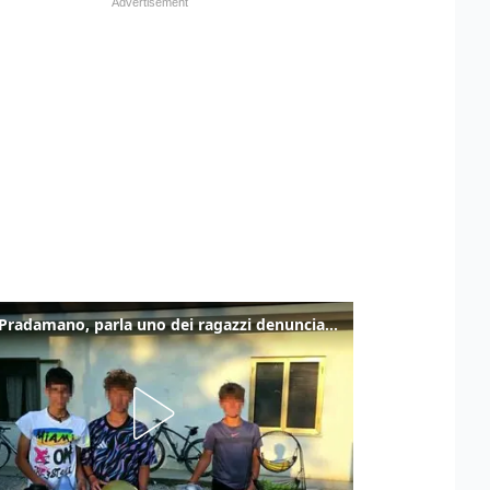
Caso Pradamano, parla uno dei ragazzi denunciati per la limonata: "Volevo anche aiutare i miei"