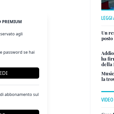
LEGGI
 PREMIUM
Un res
servato agli
posto 
e password se hai
Addio
ha fi
della
EDI
Musici
la tro
te di abbonamento sul
VIDEO