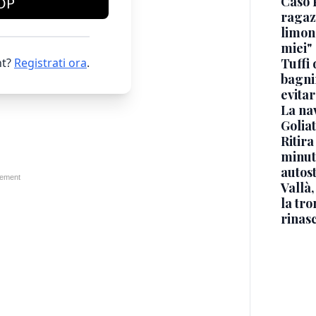
Caso 
OP
ragaz
limona
miei"
t?
Registrati ora
.
Tuffi 
bagnin
evitar
La na
Golia
Ritira
minuti
autos
Vallà
la tro
rinasc