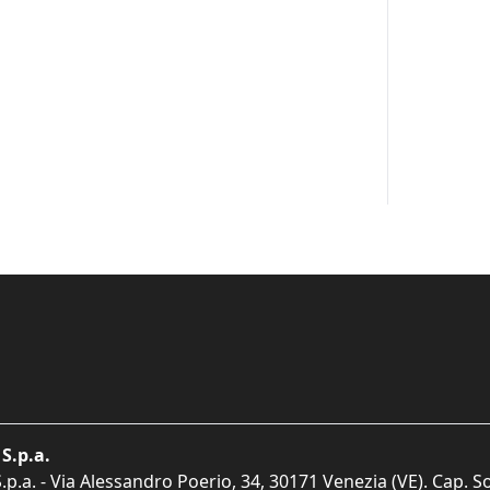
S.p.a.
p.a. - Via Alessandro Poerio, 34, 30171 Venezia (VE). Cap. So