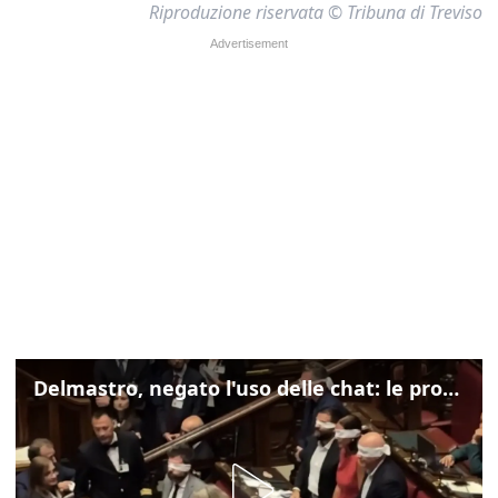
Riproduzione riservata © Tribuna di Treviso
Delmastro, negato l'uso delle chat: le proteste di Avs e M5s