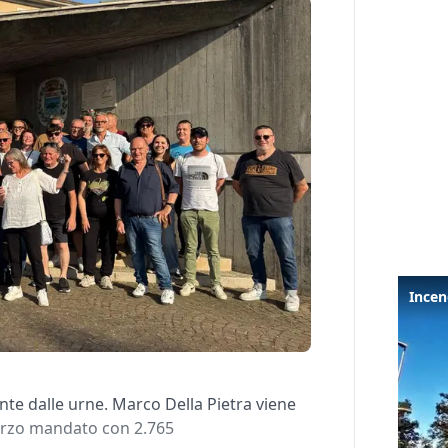
ente dalle urne. Marco Della Pietra viene
terzo mandato con 2.765