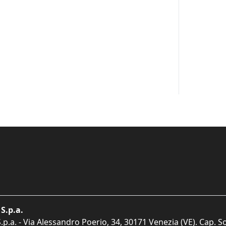
S.p.a.
p.a. - Via Alessandro Poerio, 34, 30171 Venezia (VE). Cap. So