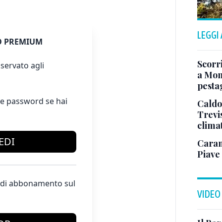
LEGGI
 PREMIUM
Scorr
servato agli
a Mont
pesta
e password se hai
Caldo
Trevi
clima
EDI
Caram
Piave 
te di abbonamento sul
VIDEO