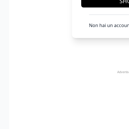
SH
Non hai un accoun