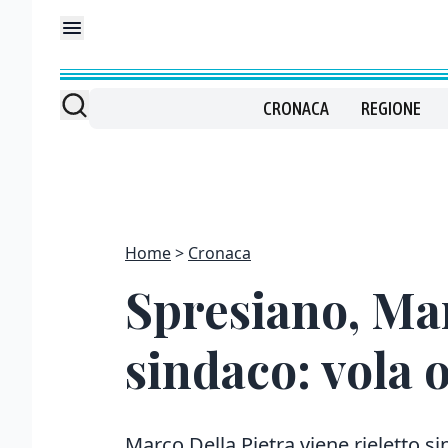
CRONACA
REGIONE
Home
Cronaca
Spresiano, Ma
sindaco: vola o
Marco Della Pietra viene rieletto si