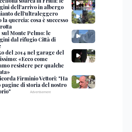
cellona sbarca in Friuli: le
ini dell'arrivo in albergo
hianto dell’ultraleggero
 la quercia: cosa è successo
rotta
 sul Monte Pelmo: le
ni dal rifugio Città di
e
nko del 2014 nel garage del
issimo: «Ecco come
amo resistere per qualche
ata»
icorda Firminio Vettori: "Ha
o pagine di storia del nostro
orio"