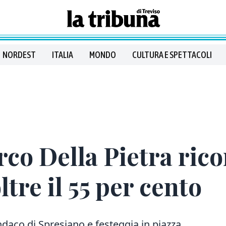
NORDEST
ITALIA
MONDO
CULTURA E SPETTACOLI
rco Della Pietra ric
ltre il 55 per cento
ndaco di Spresiano e festeggia in piazza.