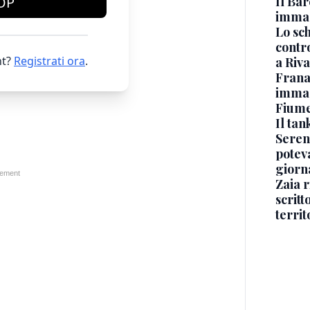
Il Bar
OP
immag
Lo sc
contro
t?
Registrati ora
.
a Riva
Frana
immagi
Fium
Il ta
Seren
potev
giorn
Zaia r
scritt
territ