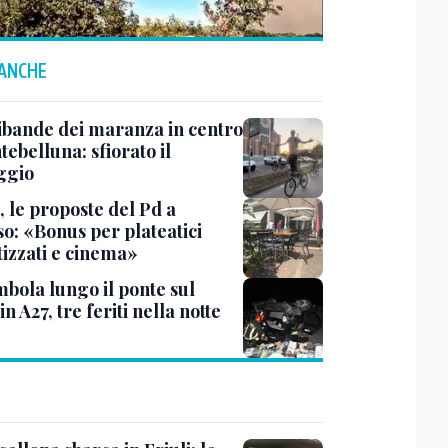
 ANCHE
ibande dei maranza in centro
ebelluna: sfiorato il
ggio
, le proposte del Pd a
so: «Bonus per plateatici
tizzati e cinema»
bola lungo il ponte sul
in A27, tre feriti nella notte