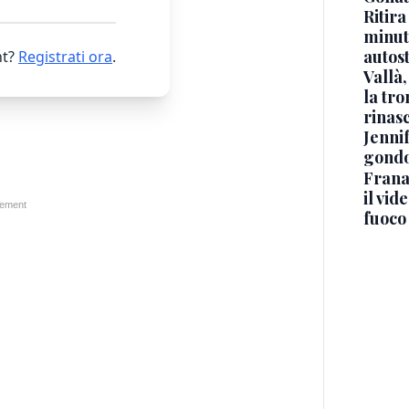
Ritira
minuti
autos
t?
Registrati ora
.
Vallà
la tro
rinasc
Jennif
gondo
Frana
il vid
fuoco