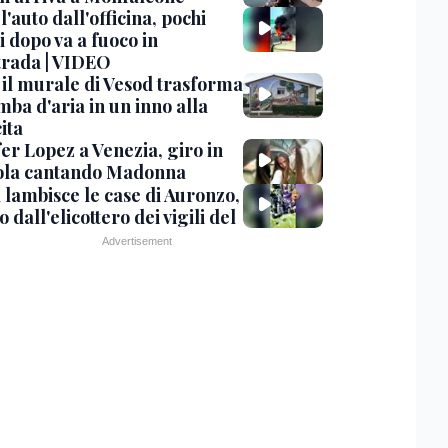
 l'auto dall'officina, pochi
 dopo va a fuoco in
trada | VIDEO
, il murale di Vesod trasforma
mba d'aria in un inno alla
ita
er Lopez a Venezia, giro in
la cantando Madonna
 lambisce le case di Auronzo,
eo dall'elicottero dei vigili del