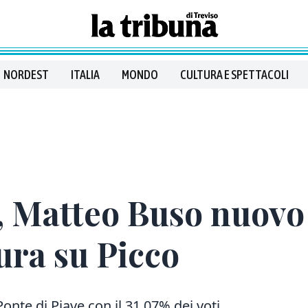
NORDEST
ITALIA
MONDO
CULTURA E SPETTACOLI
, Matteo Buso nuovo
sura su Picco
onte di Piave con il 31,07% dei voti.