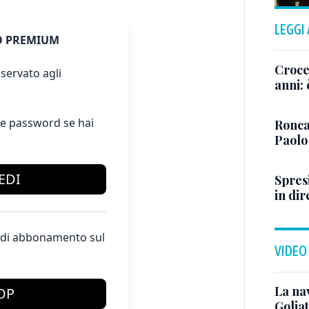
LEGGI
 PREMIUM
Crocet
servato agli
anni:
e password se hai
Ronca
Paolo
EDI
Spresi
in dir
te di abbonamento sul
VIDEO
La na
OP
Golia