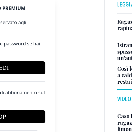
LEGGI
 PREMIUM
Ragazz
servato agli
rapin
e password se hai
Istra
spasso
un’au
EDI
Così l
a cald
resta 
te di abbonamento sul
VIDEO
Caso 
OP
ragaz
limona