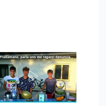
Caso Pradamano, parla uno dei ragazzi denunciati per la limonata: "Volevo anche aiutare i miei"