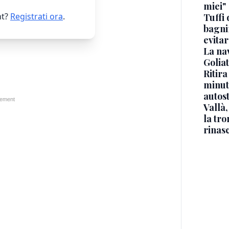
miei"
t?
Registrati ora
.
Tuffi 
bagnin
evitar
La na
Golia
Ritira
minuti
autos
Vallà
la tro
rinasc