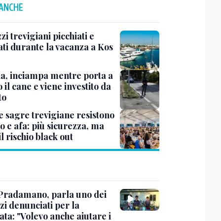
 ANCHE
i trevigiani picchiati e
ati durante la vacanza a Kos
na, inciampa mentre porta a
 il cane e viene investito da
to
e sagre trevigiane resistono
o e afa: più sicurezza, ma
il rischio black out
Pradamano, parla uno dei
zi denunciati per la
ta: "Volevo anche aiutare i