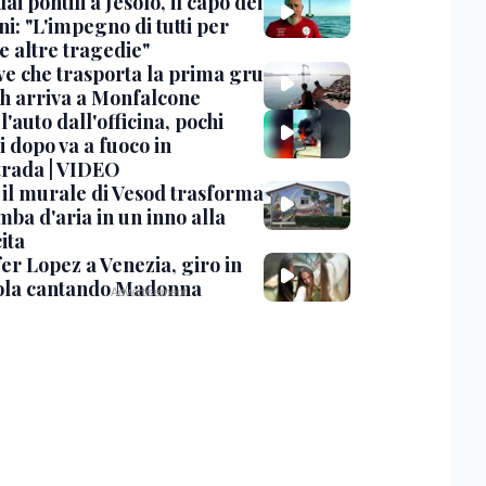
dai pontili a Jesolo, il capo dei
i: "L'impegno di tutti per
e altre tragedie"
ve che trasporta la prima gru
th arriva a Monfalcone
 l'auto dall'officina, pochi
 dopo va a fuoco in
trada | VIDEO
, il murale di Vesod trasforma
mba d'aria in un inno alla
ita
er Lopez a Venezia, giro in
la cantando Madonna