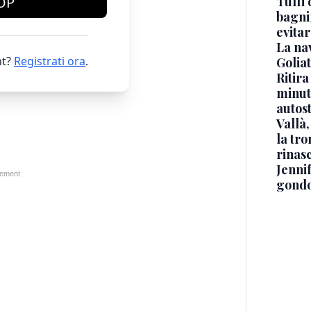
Tuffi 
OP
bagnin
evitar
La na
t?
Registrati ora
.
Golia
Ritira
minuti
autos
Vallà
la tro
rinasc
Jennif
gondo