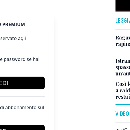
LEGGI
 PREMIUM
Ragazz
servato agli
rapin
e password se hai
Istra
spasso
un’au
EDI
Così l
a cald
resta 
te di abbonamento sul
VIDEO