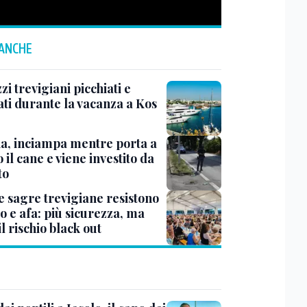
 ANCHE
i trevigiani picchiati e
ati durante la vacanza a Kos
na, inciampa mentre porta a
 il cane e viene investito da
to
e sagre trevigiane resistono
o e afa: più sicurezza, ma
il rischio black out