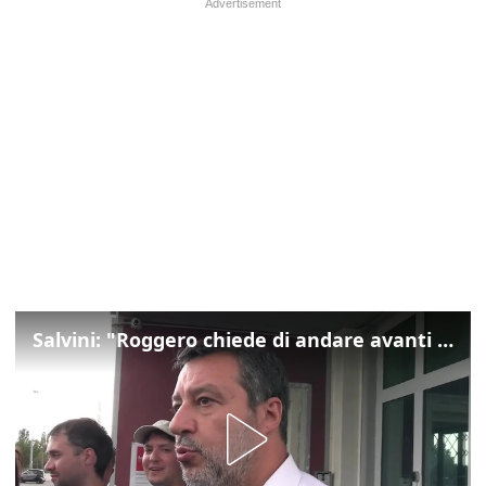
Salvini: "Roggero chiede di andare avanti su norma anti-risarcimenti"