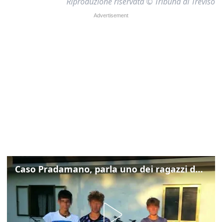
Riproduzione riservata © Tribuna di Treviso
Caso Pradamano, parla uno dei ragazzi denunciati per la limonata: "Volevo anche aiutare i miei"