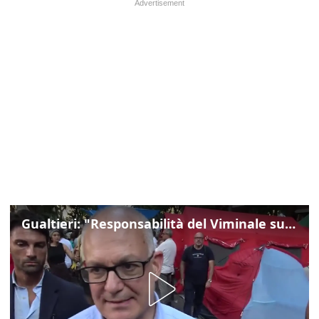
Gualtieri: "Responsabilità del Viminale su Spin Time? La posizione dei partiti è nota"